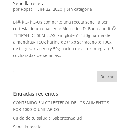
Sencilla receta
por
Ropaz
|
Ene 22, 2020
|
Sin categoría
Bi🤗👩‍🍳👨‍🍳Os comparto una receta sencilla por
cortesia de una paciente Mercedes D .Buen apetito👇
🍞🍞PAN DE SEMILLAS (sin gluten)- 150g harina de
almendras- 150g harina de trigo sarraceno (o 100g
de trigo sarraceno y 59g harina de arroz integral)- 3
cucharadas de semillas...
Entradas recientes
CONTENIDO EN COLESTEROL DE LOS ALIMENTOS
POR 100G O UNITARIOS
Cuida de tu salud @SaberconSalud
Sencilla receta